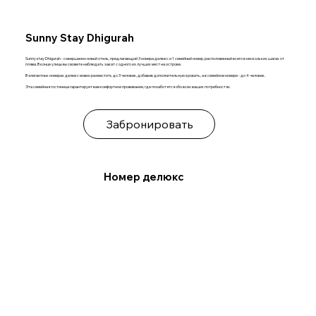
Sunny Stay Dhigurah
Sunny stay Dhigurah - совершенно новый отель, предлагающий 3 номера делюкс и 1 семейный номер, расположенный всего в нескольких шагах от
пляжа. В конце улицы вы сможете наблюдать закат с одного из лучших мест на острове.
В элегантных номерах делюкс можно разместить до 3 человек, добавив дополнительную кровать, а в семейном номере - до 4 человек.
Эта семейная гостиница гарантирует вам комфортное проживание, где позаботятся обо всех ваших потребностях.
Забронировать
Номер делюкс